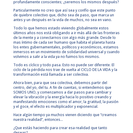
profundamente conscientes; ¿seremos los mismos después?
Particularmente no creo que así sea y confío que este punto
de quiebre colectivo que, dicho sea de paso, que marca un
antes y un después en la vida de muchos, no sea en vano.
Todo lo que hemos estado viviendo globalmente estos
últimos años nos está obligando a ir más allá de las fronteras
de la mente y a conectarnos con algo más grande. Desde lo
mas íntimo de cada ser humano que habita el planeta hasta
los entes gubernamentales, políticos y económicos, estamos
inmersos en un movimiento de solidaridad universal y cuando
volvimos a salir a la vida ya no fuimos los mismos.
Todo es cíclico y todo pasa. Esto no puede ser diferente. El
ciclo de la pérdida nos trae de vuelta al CICLO DE LA VIDA y la
transformación está llamada a ser colectiva.
Ahora bien, para que sea colectiva, debemos partir del
centro, del yo, del tu. A fin de cuentas, si entendemos que
SOMOS UNO, y comenzamos a dar pasos para cambiar y
elevar la vibración y la energía hacia lo positivo creando y
manifestando emociones como el amor, la gratitud, la pasión
y el goce, el efecto es multiplicador y exponencial.
Hace algún tiempo ya muchos vienen diciendo que “creamos
nuestra realidad”, entonces…
¿Que estás haciendo para crear esa realidad que tanto
deseas?