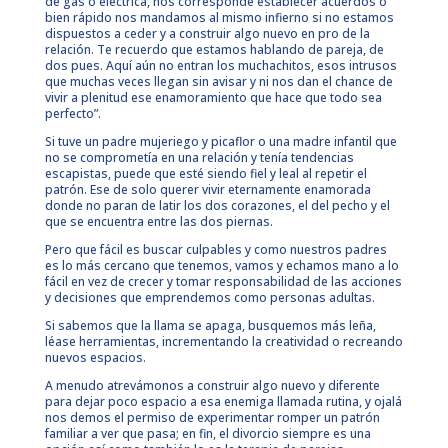
de gas o eléctrica, nos corresponde establecer acuerdos o
bien rápido nos mandamos al mismo infierno si no estamos
dispuestos a ceder y a construir algo nuevo en pro de la
relación. Te recuerdo que estamos hablando de pareja, de
dos pues. Aquí aún no entran los muchachitos, esos intrusos
que muchas veces llegan sin avisar y ni nos dan el chance de
vivir a plenitud ese enamoramiento que hace que todo sea
perfecto”.
Si tuve un padre mujeriego y picaflor o una madre infantil que
no se comprometía en una relación y tenía tendencias
escapistas, puede que esté siendo fiel y leal al repetir el
patrón. Ese de solo querer vivir eternamente enamorada
donde no paran de latir los dos corazones, el del pecho y el
que se encuentra entre las dos piernas.
Pero que fácil es buscar culpables y como nuestros padres
es lo más cercano que tenemos, vamos y echamos mano a lo
fácil en vez de crecer y tomar responsabilidad de las acciones
y decisiones que emprendemos como personas adultas.
Si sabemos que la llama se apaga, busquemos más leña,
léase herramientas, incrementando la creatividad o recreando
nuevos espacios.
A menudo atrevámonos a construir algo nuevo y diferente
para dejar poco espacio a esa enemiga llamada rutina, y ojalá
nos demos el permiso de experimentar romper un patrón
familiar a ver que pasa; en fin, el divorcio siempre es una