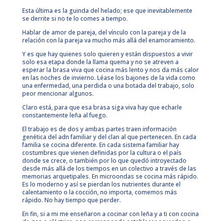
Esta última es la guinda del helado; ese que inevitablemente
se derrite si no te lo comes a tiempo.
Hablar de amor de pareja, del vínculo con la pareja y de la
relación con la pareja va mucho más allá del enamoramiento.
Y es que hay quienes solo quieren y están dispuestos a vivir
solo esa etapa donde la llama quema y no se atreven a
esperar la brasa viva que cocina más lento y nos da más calor
en las noches de invierno. Léase los bajones de la vida como
una enfermedad, una perdida o una botada del trabajo, solo
peor mencionar algunos.
Claro está, para que esa brasa siga viva hay que echarle
constantemente leña al fuego.
El trabajo es de dos y ambas partes traen información
genética del adn familiar y del clan al que pertenecen. En cada
familia se cocina diferente. En cada sistema familiar hay
costumbres que vienen definidas por la cultura o el país
donde se crece, o también por lo que quedó introyectado
desde más allá de los tiempos en un colectivo a través de las
memorias arquetipales. En microondas se cocina más rápido.
Es lo moderno y así se pierdan los nutrientes durante el
calentamiento o la cocción, no importa, comemos más
rápido. No hay tiempo que perder.
En fin, si a mi me enseñaron a cocinar con leña y a ti con cocina