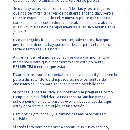
opción así como también lo es la terapia de parejas.
Se que hay otras rutas como la infidelidad y los triángulos
que nos permiten tener varios hogueras encendidas, pero a
quien le estamos siendo fiel, A nuestro padre que tenía un
corazón en cada puerto donde atracaba o a nuestra abuela
que tuvo un sin fin de parejas mientras el abuelo estaba en la
guerra?
Estos triángulos lo que si es verdad, salen caros, hay que
invertir más dinero y hay que meterle cuerpito y el cansancio
tarde o templase va a notar.
A mi entender, el amor se construye día a día, momento a
momento y para que el enamoramiento este presente,
PRESENTES
tenemos que estar.
Estar en lo individual respetando la individualidad y estar en la
pareja disfrutando los chispazos cuando los puntos de
encuentro se unen para generar infinitas posibilidades.
Si por casualidad te pica la curiosidad y te preguntas cómo
romper con esa fidelidad a una creencia familiar y eres
suficientemente adulta para atreverte a buscar ayuda, aquí
estoy para darte el empujón en una sesión.
Caminos hay muchos. Qué camino deseas recorrer es tu
decisión.
Si estás lista para comenzar a construir un nuevo camino,