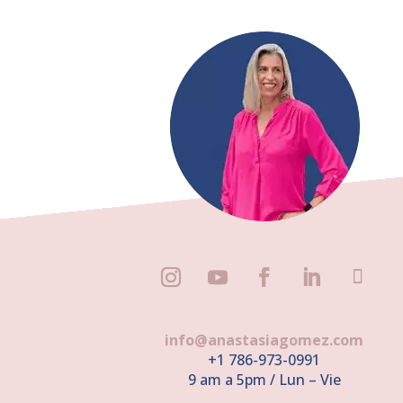
info@anastasiagomez.com
+1 786-973-0991
9 am a 5pm / Lun – Vie